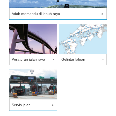
Adab memandu di lebuh raya
＞
Peraturan jalan raya
＞
Gelintar laluan
＞
Servis jalan
＞