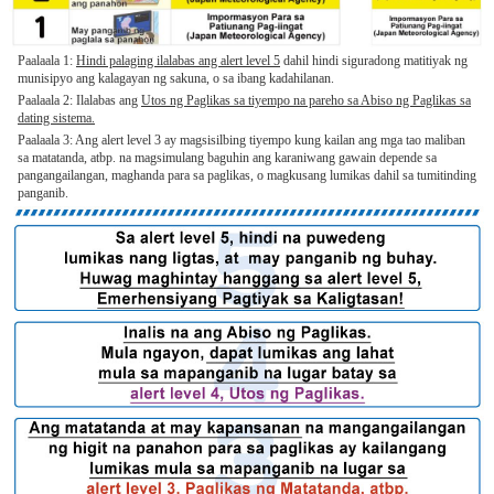
Paalaala 1:
Hindi palaging ilalabas ang alert level 5
dahil hindi siguradong matitiyak ng
munisipyo ang kalagayan ng sakuna, o sa ibang kadahilanan.
Paalaala 2: Ilalabas ang
Utos ng Paglikas sa tiyempo na pareho sa Abiso ng Paglikas sa
dating sistema.
Paalaala 3: Ang alert level 3 ay magsisilbing tiyempo kung kailan ang mga tao maliban
sa matatanda, atbp. na magsimulang baguhin ang karaniwang gawain depende sa
pangangailangan, maghanda para sa paglikas, o magkusang lumikas dahil sa tumitinding
panganib.