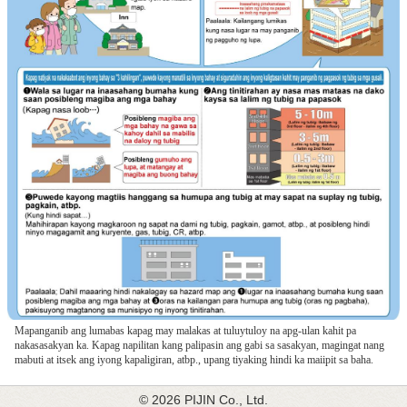
Mapanganib ang lumabas kapag may malakas at tuluytuloy na apg-ulan kahit pa
nakasasakyan ka. Kapag napilitan kang palipasin ang gabi sa sasakyan, magingat nang
mabuti at itsek ang iyong kapaligiran, atbp., upang tiyaking hindi ka maiipit sa baha.
© 2026 PIJIN Co., Ltd.