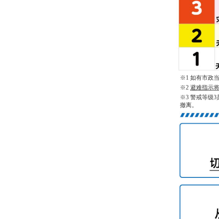
※1 如有市政
※2
避难指示
※3 警戒等
撤离。