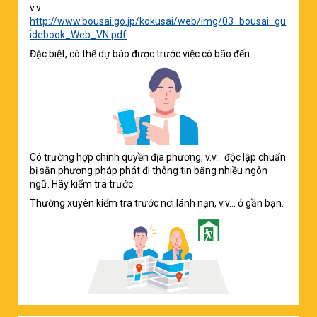
v.v...
http://www.bousai.go.jp/kokusai/web/img/03_bousai_gu
idebook_Web_VN.pdf
Đặc biệt, có thể dự báo được trước việc có bão đến.
Có trường hợp chính quyền địa phương, v.v... độc lập chuẩn
bị sẵn phương pháp phát đi thông tin bằng nhiều ngôn
ngữ. Hãy kiểm tra trước.
Thường xuyên kiểm tra trước nơi lánh nạn, v.v... ở gần bạn.