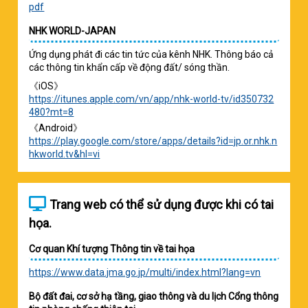
pdf
NHK WORLD-JAPAN
Ứng dụng phát đi các tin tức của kênh NHK. Thông báo cả
các thông tin khẩn cấp về động đất/ sóng thần.
《iOS》
https://itunes.apple.com/vn/app/nhk-world-tv/id350732
480?mt=8
《Android》
https://play.google.com/store/apps/details?id=jp.or.nhk.n
hkworld.tv&hl=vi
Trang web có thể sử dụng được khi có tai
họa.
Cơ quan Khí tượng Thông tin về tai họa
https://www.data.jma.go.jp/multi/index.html?lang=vn
Bộ đất đai, cơ sở hạ tầng, giao thông và du lịch Cổng thông