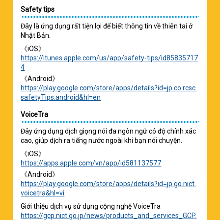
Safety tips
Đây là ứng dụng rất tiện lợi để biết thông tin về thiên tai ở
Nhật Bản.
《iOS》
https://itunes.apple.com/us/app/safety-tips/id85835717
4
《Android》
https://play.google.com/store/apps/details?id=jp.co.rcsc.
safetyTips.android&hl=en
VoiceTra
Đây ứng dụng dịch giọng nói đa ngôn ngữ có độ chính xác
cao, giúp dịch ra tiếng nước ngoài khi bạn nói chuyện.
《iOS》
https://apps.apple.com/vn/app/id581137577
《Android》
https://play.google.com/store/apps/details?id=jp.go.nict.
voicetra&hl=vi
Giới thiệu dịch vụ sử dụng cộng nghệ VoiceTra
https://gcp.nict.go.jp/news/products_and_services_GCP.